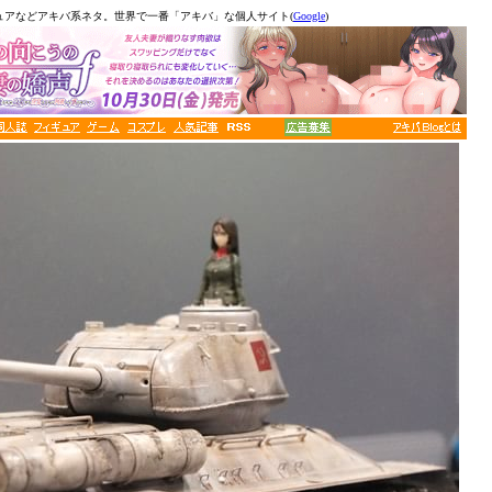
ュアなどアキバ系ネタ。世界で一番「アキバ」な個人サイト(
Google
)