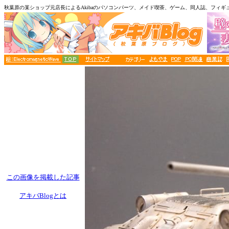
秋葉原の某ショップ元店長によるAkibaのパソコンパーツ、メイド喫茶、ゲーム、同人誌、フィギ
この画像を掲載した記事
アキバBlogとは