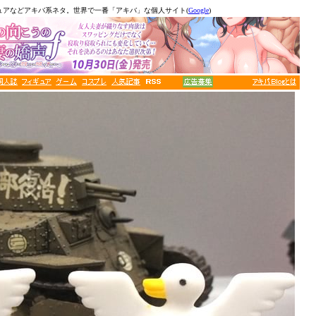
ュアなどアキバ系ネタ。世界で一番「アキバ」な個人サイト(
Google
)